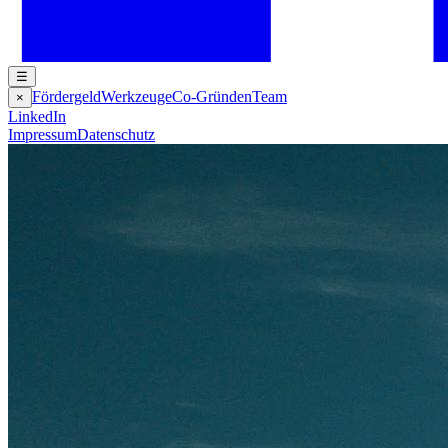
☰
Fördergeld
Werkzeuge
Co-Gründen
Team
×
LinkedIn
Impressum
Datenschutz