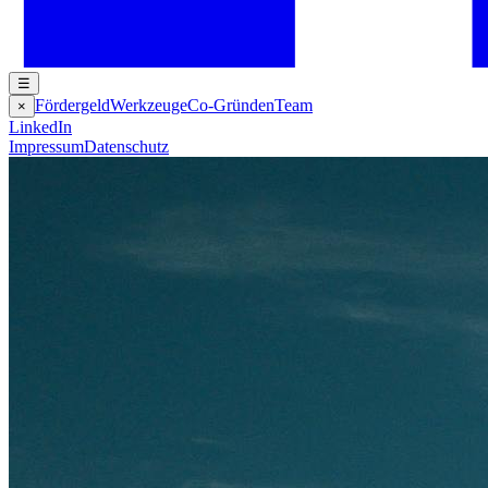
☰
Fördergeld
Werkzeuge
Co-Gründen
Team
×
LinkedIn
Impressum
Datenschutz